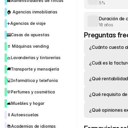
🏢
Administradores de fincas
5%
🏠 
Agencias inmobiliarias
Duración de 
✈️
Agencias de viaje
10 años
Preguntas fre
🎰
Casas de apuestas
🥤 
Máquinas vending
¿Cuánto cuesta ab
🧺
Lavanderías y tintorerías
¿Cuál es la factu
🚚
Transporte y mensajería
¿Qué rentabilidad
💻
Informática y telefonía
🌸
Perfumes y cosmética
¿Qué requisito de
🛋️
Muebles y hogar
¿Qué opiniones ex
 🚦 
Autoescuelas
📚
Academias de idiomas