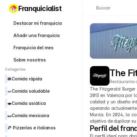
Franquicialist
Buscar
Destacar mi franquicia
Añadir una franquicia
Franquicia del mes
Sobre nosotros
Categorías
The Fi
🍔
Comida rápida
Restaurante 
The Fitzgerald Burge
🥗
Comida saludable
2013 en Valencia por l
calidad y un diseño in
🍣
Comida asiática
operando actualmente 
Murcia. En 2024, la c
🌯
Comida mexicana
objetivo de duplicar su
Perfil del fran
🍕 
Pizzerías e italianos
El perfil ideal para ab