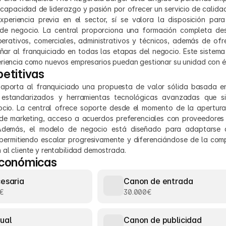
 capacidad de liderazgo y pasión por ofrecer un servicio de calida
xperiencia previa en el sector, sí se valora la disposición para
e negocio. La central proporciona una formación completa desde
rativos, comerciales, administrativos y técnicos, además de ofre
r al franquiciado en todas las etapas del negocio. Este sistema 
eriencia como nuevos empresarios puedan gestionar su unidad con é
etitivas
 aporta al franquiciado una propuesta de valor sólida basada e
 estandarizados y herramientas tecnológicas avanzadas que sim
ocio. La central ofrece soporte desde el momento de la apertura,
e marketing, acceso a acuerdos preferenciales con proveedores y
Además, el modelo de negocio está diseñado para adaptarse a 
ermitiendo escalar progresivamente y diferenciándose de la comp
 al cliente y rentabilidad demostrada.
económicas
cesaria
Canon de entrada
€
30.000€
ual
Canon de publicidad