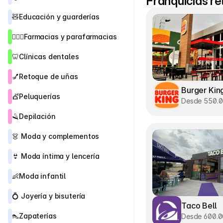
Franquicias r
🧸
Educación y guarderías
👨🏻‍⚕️
Farmacias y parafarmacias
🦷
Clínicas dentales
💅
Retoque de uñas
Burger Kin
💇
Peluquerías
Desde 550.
🪒
Depilación
👗 
Moda y complementos
👙
 Moda íntima y lencería
👶
Moda infantil
💍 
Joyería y bisutería 
Taco Bell
👠
Zapaterías
Desde 600.