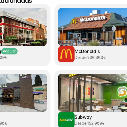
elacionadas
g
McDonald's
Popular
000€
Desde 900.000€
Subway
000€
Desde 152.000€