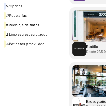
👓
Ópticas
📋
Papelerías
♻️
Reciclaje de tintas
🧹
Limpieza especializada
🚴
Patinetes y movilidad
Rodilla
Desde 285.
Brasayleñ