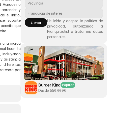
d. Aunque no 
 aprender y 
 el inicio, 
cer soporte 
He leído y acepto la política de 
Enviar
permite que 
privacidad, autorizando a 
xito.
Franquicialist a tratar mis datos 
personales.
n una marca 
plifican la 
 incluyendo 
 asistencia 
diferentes 
etencia por 
Burger King
Popular
Desde 550.000€