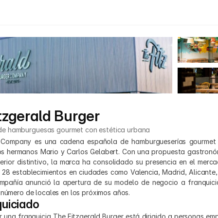
tzgerald Burger
de hamburguesas gourmet con estética urbana
r Company es una cadena española de hamburgueserías gourmet 
os hermanos Mario y Carlos Gelabert. Con una propuesta gastronóm
terior distintivo, la marca ha consolidado su presencia en el merca
28 establecimientos en ciudades como Valencia, Madrid, Alicante,
ompañía anunció la apertura de su modelo de negocio a franquicia
 número de locales en los próximos años.
quiciado
rir una franquicia The Fitzgerald Burger está dirigido a personas em