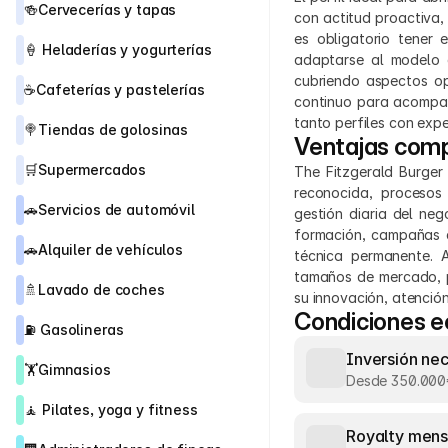
🍻
Cervecerías y tapas
con actitud proactiva,
es obligatorio tener e
🍦 
Heladerías y yogurterías
adaptarse al modelo d
cubriendo aspectos ope
☕
Cafeterías y pastelerías
continuo para acompaña
tanto perfiles con exp
🍭
Tiendas de golosinas
Ventajas comp
🛒
Supermercados
The Fitzgerald Burger
reconocida, procesos
🚗
Servicios de automóvil
gestión diaria del neg
formación, campañas d
🚗
Alquiler de vehículos
técnica permanente. 
tamaños de mercado, p
🚿
Lavado de coches
su innovación, atención
Condiciones 
⛽ 
Gasolineras
Inversión ne
🏋️
Gimnasios
Desde 350.000
🧘 
Pilates, yoga y fitness
Royalty mens