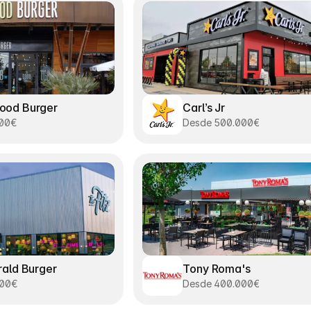
ood Burger
Carl’s Jr
000€
Desde 500.000€
rald Burger
Tony Roma's
000€
Desde 400.000€