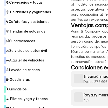
🍻
Cervecerías y tapas
al modelo de negocio.
aspectos operativos, 
🍦 
Heladerías y yogurterías
para acompañar al fra
perfiles con experienc
☕
Cafeterías y pastelerías
Ventajas comp
🍭
Tiendas de golosinas
Pans & Company apor
reconocida, procesos
🛒
Supermercados
gestión diaria del neg
formación, campañas d
🚗
Servicios de automóvil
técnica permanente. 
tamaños de mercado, p
🚗
Alquiler de vehículos
su innovación, atención
Condiciones 
🚿
Lavado de coches
Inversión ne
⛽ 
Gasolineras
Desde 275.000
🏋️
Gimnasios
Royalty mens
🧘 
Pilates, yoga y fitness
4%