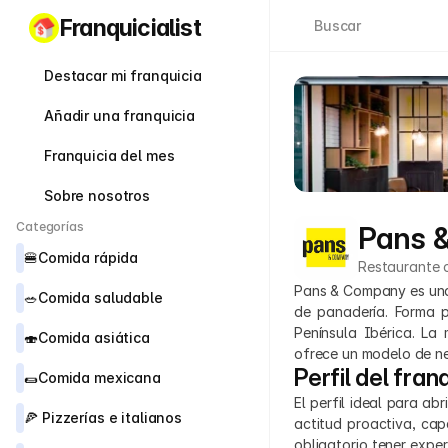
Franquicialist
Buscar
Destacar mi franquicia
Añadir una franquicia
Franquicia del mes
Sobre nosotros
Categorías
Pans 
🍔
Comida rápida
Restaurante 
Pans & Company es una 
🥗
Comida saludable
de panadería. Forma p
Península Ibérica. La
🍣
Comida asiática
ofrece un modelo de ne
Perfil del fran
🌯
Comida mexicana
El perfil ideal para a
🍕 
Pizzerías e italianos
actitud proactiva, cap
obligatorio tener exper