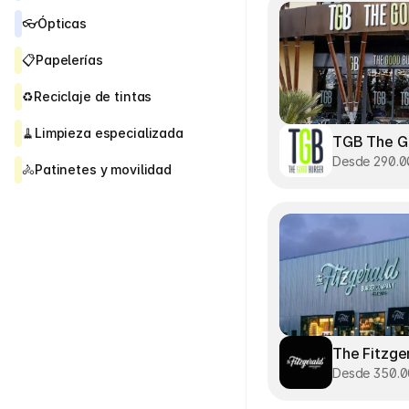
👓
Ópticas
📋
Papelerías
♻️
Reciclaje de tintas
🧹
Limpieza especializada
TGB The G
Desde 290.
🚴
Patinetes y movilidad
The Fitzge
Desde 350.