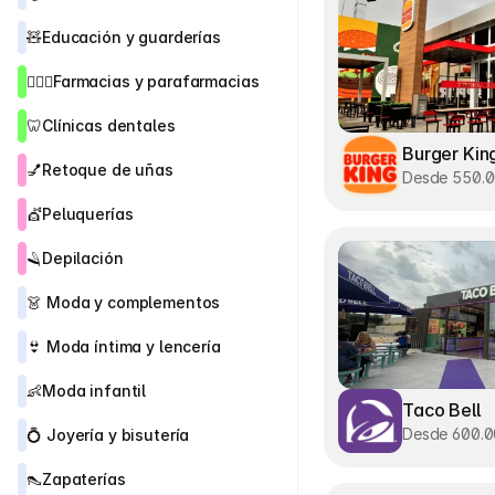
🧸
Educación y guarderías
👨🏻‍⚕️
Farmacias y parafarmacias
🦷
Clínicas dentales
Burger Kin
💅
Retoque de uñas
Desde 550.
💇
Peluquerías
🪒
Depilación
👗 
Moda y complementos
👙
 Moda íntima y lencería
👶
Moda infantil
Taco Bell
Desde 600.
💍 
Joyería y bisutería 
👠
Zapaterías