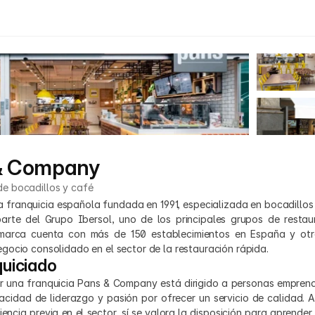
& Company
de bocadillos y café
franquicia española fundada en 1991, especializada en bocadillos 
arte del Grupo Ibersol, uno de los principales grupos de restaur
 marca cuenta con más de 150 establecimientos en España y otro
gocio consolidado en el sector de la restauración rápida.​
quiciado
brir una franquicia Pans & Company está dirigido a personas empren
acidad de liderazgo y pasión por ofrecer un servicio de calidad. A
iencia previa en el sector, sí se valora la disposición para aprender