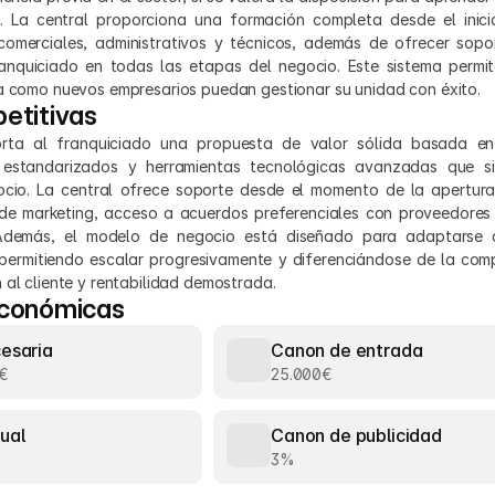
 La central proporciona una formación completa desde el inicio
comerciales, administrativos y técnicos, además de ofrecer sopor
nquiciado en todas las etapas del negocio. Este sistema permit
ia como nuevos empresarios puedan gestionar su unidad con éxito.
etitivas
ta al franquiciado una propuesta de valor sólida basada en
 estandarizados y herramientas tecnológicas avanzadas que sim
ocio. La central ofrece soporte desde el momento de la apertura,
e marketing, acceso a acuerdos preferenciales con proveedores y
Además, el modelo de negocio está diseñado para adaptarse a 
ermitiendo escalar progresivamente y diferenciándose de la comp
 al cliente y rentabilidad demostrada.
económicas
cesaria
Canon de entrada
€
25.000€
ual
Canon de publicidad
3%