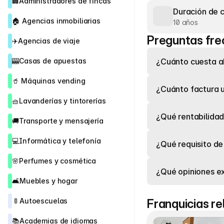
🏢
Administradores de fincas
Duración de 
🏠 
Agencias inmobiliarias
10 años
Preguntas fre
✈️
Agencias de viaje
🎰
Casas de apuestas
¿Cuánto cuesta a
🥤 
Máquinas vending
¿Cuánto factura 
🧺
Lavanderías y tintorerías
¿Qué rentabilidad
🚚
Transporte y mensajería
💻
Informática y telefonía
¿Qué requisito de
🌸
Perfumes y cosmética
¿Qué opiniones ex
🛋️
Muebles y hogar
 🚦 
Autoescuelas
Franquicias r
📚
Academias de idiomas