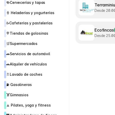
🍻
Cervecerías y tapas
Terramini
Desde 20.0
🍦 
Heladerías y yogurterías
☕
Cafeterías y pastelerías
Ecofincas
🍭
Tiendas de golosinas
Desde 25.0
🛒
Supermercados
🚗
Servicios de automóvil
🚗
Alquiler de vehículos
🚿
Lavado de coches
⛽ 
Gasolineras
🏋️
Gimnasios
🧘 
Pilates, yoga y fitness