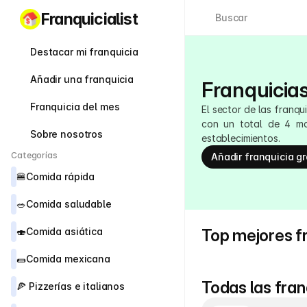
Franquicialist
Buscar
Destacar mi franquicia
Añadir una franquicia
Franquicias
Franquicia del mes
​El sector de las franq
con un total de 4 ma
Sobre nosotros
establecimientos.
Categorías
Añadir franquicia gr
🍔
Comida rápida
🥗
Comida saludable
🍣
Comida asiática
Top mejores f
🌯
Comida mexicana
Todas las fran
🍕 
Pizzerías e italianos