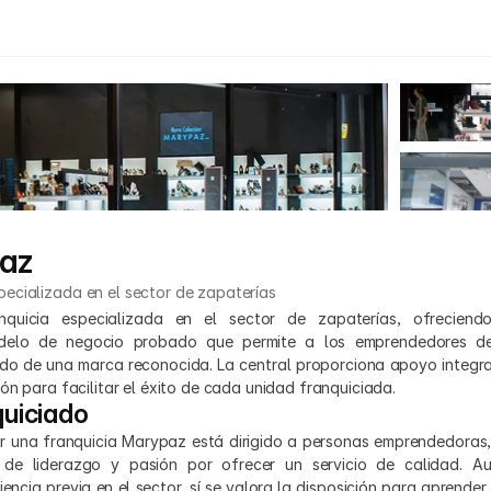
az
pecializada en el sector de zapaterías
uicia especializada en el sector de zapaterías, ofreciendo 
elo de negocio probado que permite a los emprendedores desa
ldo de una marca reconocida. La central proporciona apoyo integral
ón para facilitar el éxito de cada unidad franquiciada.
quiciado
brir una franquicia Marypaz está dirigido a personas emprendedoras,
 de liderazgo y pasión por ofrecer un servicio de calidad. A
iencia previa en el sector, sí se valora la disposición para aprender