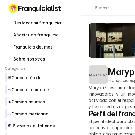
Franquicialist
Buscar
Destacar mi franquicia
Añadir una franquicia
Franquicia del mes
Sobre nosotros
Categorías
Maryp
🍔
Comida rápida
Franquicia es
Marypaz es una franq
🥗
Comida saludable
innovadoras y un mod
actividad con el respa
🍣
Comida asiática
y herramientas de gesti
Perfil del fran
🌯
Comida mexicana
El perfil ideal para a
🍕 
Pizzerías e italianos
proactiva, capacidad
obligatorio tener exper