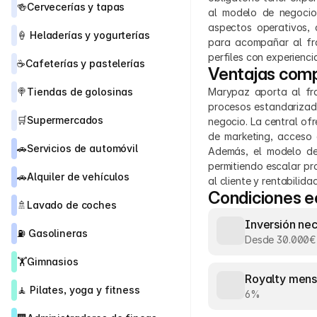
🍻
Cervecerías y tapas
al modelo de negocio.
aspectos operativos, 
🍦 
Heladerías y yogurterías
para acompañar al fra
perfiles con experienc
☕
Cafeterías y pastelerías
Ventajas comp
🍭
Tiendas de golosinas
Marypaz aporta al fr
procesos estandarizado
🛒
Supermercados
negocio. La central of
de marketing, acceso 
🚗
Servicios de automóvil
Además, el modelo de
permitiendo escalar pr
🚗
Alquiler de vehículos
al cliente y rentabilid
Condiciones 
🚿
Lavado de coches
Inversión ne
⛽ 
Gasolineras
Desde 30.000€
🏋️
Gimnasios
Royalty mens
🧘 
Pilates, yoga y fitness
6%