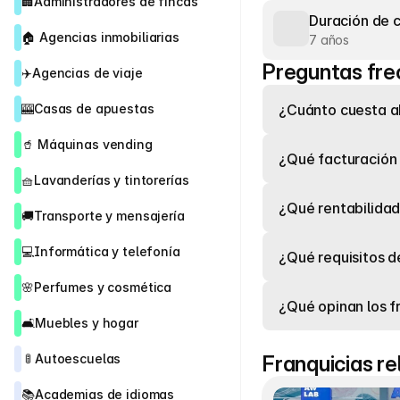
🏢
Administradores de fincas
Duración de 
🏠 
Agencias inmobiliarias
7 años
Preguntas fre
✈️
Agencias de viaje
🎰
Casas de apuestas
¿Cuánto cuesta ab
🥤 
Máquinas vending
¿Qué facturación
🧺
Lavanderías y tintorerías
¿Qué rentabilidad
🚚
Transporte y mensajería
💻
Informática y telefonía
¿Qué requisitos d
🌸
Perfumes y cosmética
¿Qué opinan los 
🛋️
Muebles y hogar
 🚦 
Autoescuelas
Franquicias r
📚
Academias de idiomas