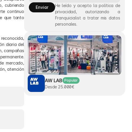
, cubriendo 
He leído y acepto la política de 
Enviar
te continuo 
privacidad, autorizando a 
e que tanto 
Franquicialist a tratar mis datos 
personales.
reconocida, 
 diaria del 
n, campañas 
permanente. 
e mercado, 
n, atención 
AW LAB
Popular
Desde 25.000€