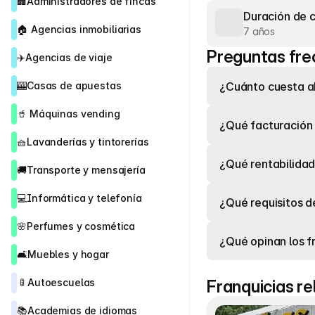
🏢
Administradores de fincas
Duración de 
🏠 
Agencias inmobiliarias
7 años
Preguntas fre
✈️
Agencias de viaje
🎰
Casas de apuestas
¿Cuánto cuesta ab
🥤 
Máquinas vending
¿Qué facturación 
🧺
Lavanderías y tintorerías
¿Qué rentabilidad
🚚
Transporte y mensajería
💻
Informática y telefonía
¿Qué requisitos de
🌸
Perfumes y cosmética
¿Qué opinan los f
🛋️
Muebles y hogar
 🚦 
Autoescuelas
Franquicias r
📚
Academias de idiomas