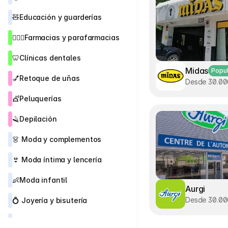
🧸
Educación y guarderías
👨🏻‍⚕️
Farmacias y parafarmacias
🦷
Clínicas dentales
Midas
Popu
💅
Retoque de uñas
Desde 30.0
💇
Peluquerías
🪒
Depilación
👗 
Moda y complementos
👙
 Moda íntima y lencería
👶
Moda infantil
Aurgi
Desde 30.0
💍 
Joyería y bisutería 
👠
Zapaterías