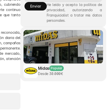
, cubriendo 
He leído y acepto la política de 
Enviar
te continuo 
privacidad, autorizando a 
e que tanto 
Franquicialist a tratar mis datos 
personales.
reconocida, 
 diaria del 
n, campañas 
permanente. 
e mercado, 
n, atención 
Midas
Popular
Desde 30.000€