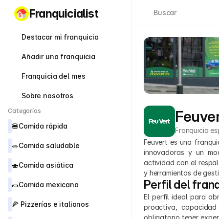
Franquicialist
Buscar
Destacar mi franquicia
Añadir una franquicia
Franquicia del mes
Sobre nosotros
Categorías
Feuve
🍔
Comida rápida
Franquicia es
Feuvert es una franqui
🥗
Comida saludable
innovadoras y un mod
actividad con el respa
🍣
Comida asiática
y herramientas de gesti
Perfil del fran
🌯
Comida mexicana
El perfil ideal para a
🍕 
Pizzerías e italianos
proactiva, capacidad
obligatorio tener exper