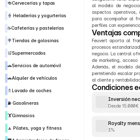
🍻
Cervecerías y tapas
al modelo de negocio.
aspectos operativos, 
🍦 
Heladerías y yogurterías
para acompañar al fra
perfiles con experienc
☕
Cafeterías y pastelerías
Ventajas comp
🍭
Tiendas de golosinas
Feuvert aporta al fr
procesos estandarizado
🛒
Supermercados
negocio. La central of
de marketing, acceso 
🚗
Servicios de automóvil
Además, el modelo de
permitiendo escalar pr
🚗
Alquiler de vehículos
al cliente y rentabilid
Condiciones 
🚿
Lavado de coches
Inversión ne
⛽ 
Gasolineras
Desde 15.000€
🏋️
Gimnasios
Royalty mens
🧘 
Pilates, yoga y fitness
3%