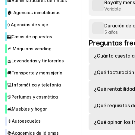
🏢
Administradores de fincas
Royalty mens
Variable
🏠 
Agencias inmobiliarias
✈️
Agencias de viaje
Duración de 
5 años
🎰
Casas de apuestas
Preguntas fre
🥤 
Máquinas vending
¿Cuánto cuesta ab
🧺
Lavanderías y tintorerías
¿Qué facturación 
🚚
Transporte y mensajería
💻
Informática y telefonía
¿Qué rentabilidad
🌸
Perfumes y cosmética
¿Qué requisitos de
🛋️
Muebles y hogar
 🚦 
Autoescuelas
¿Qué opinan los f
📚
Academias de idiomas