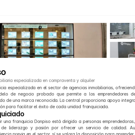
so
iliaria especializada en compraventa y alquiler
cia especializada en el sector de agencias inmobiliarias, ofreciend
elo de negocio probado que permite a los emprendedores desa
ldo de una marca reconocida. La central proporciona apoyo integral
ón para facilitar el éxito de cada unidad franquiciada.
quiciado
brir una franquicia Donpiso está dirigido a personas emprendedoras,
 de liderazgo y pasión por ofrecer un servicio de calidad. A
iencia previa en el sector, sí se valora la disposición para aprender