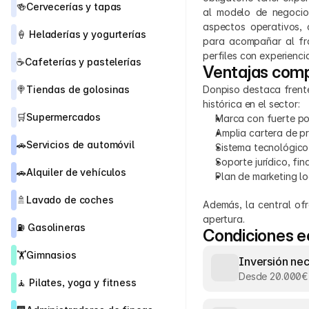
🍻
Cervecerías y tapas
al modelo de negocio.
aspectos operativos, 
🍦 
Heladerías y yogurterías
para acompañar al fra
perfiles con experienc
☕
Cafeterías y pastelerías
Ventajas comp
🍭
Tiendas de golosinas
Donpiso destaca frente
histórica en el sector:
🛒
Supermercados
Marca con fuerte po
Amplia cartera de pr
🚗
Servicios de automóvil
Sistema tecnológico
Soporte jurídico, fin
🚗
Alquiler de vehículos
Plan de marketing lo
🚿
Lavado de coches
Además, la central ofr
apertura.
⛽ 
Gasolineras
Condiciones 
🏋️
Gimnasios
Inversión ne
Desde 20.000€
🧘 
Pilates, yoga y fitness