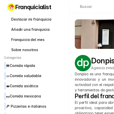
Franquicialist
Buscar
Destacar mi franquicia
Añadir una franquicia
Franquicia del mes
Sobre nosotros
Categorías
Donpi
🍔
Comida rápida
Agencia inmob
Donpiso es una franqui
🥗
Comida saludable
innovadoras y un mod
actividad con el respa
🍣
Comida asiática
y herramientas de gesti
Perfil del fran
🌯
Comida mexicana
El perfil ideal para a
🍕 
Pizzerías e italianos
proactiva, capacidad
obligatorio tener exper