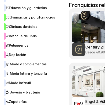
Franquicias r
🧸
Educación y guarderías
👨🏻‍⚕️
Farmacias y parafarmacias
🦷
Clínicas dentales
💅
Retoque de uñas
💇
Peluquerías
Century 21
Desde 40.0
🪒
Depilación
👗 
Moda y complementos
👙
 Moda íntima y lencería
👶
Moda infantil
💍 
Joyería y bisutería 
Engel & Vö
👠
Zapaterías