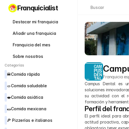
Franquicialist
Buscar
Destacar mi franquicia
Añadir una franquicia
Franquicia del mes
Sobre nosotros
Categorías
Campu
🍔
Comida rápida
Franquicia es
Campus Dental es una
🥗
Comida saludable
soluciones innovadoras
su actividad con el 
🍣
Comida asiática
formación y herramienta
Perfil del fran
🌯
Comida mexicana
El perfil ideal para a
🍕 
Pizzerías e italianos
actitud proactiva, cap
obligatorio tener exper