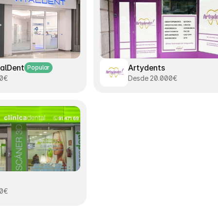
talDent
Artydents
Popular
00€
Desde 20.000€
00€