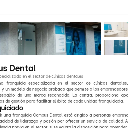
s Dental
pecializada en el sector de clínicas dentales
 franquicia especializada en el sector de clínicas dentales,
 y un modelo de negocio probado que permite a los emprendedores 
respaldo de una marca reconocida. La central proporciona apoy
s de gestión para facilitar el éxito de cada unidad franquiciada.
quiciado
brir una franquicia Campus Dental está dirigido a personas emprend
acidad de liderazgo y pasión por ofrecer un servicio de calidad. A
iencia previa en el sector, sí se valora la disposición para aprender