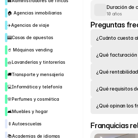
🏢
Administradores de fincas
Duración de 
🏠 
Agencias inmobiliarias
10 años
Preguntas fre
✈️
Agencias de viaje
🎰
Casas de apuestas
¿Cuánto cuesta ab
🥤 
Máquinas vending
¿Qué facturación
🧺
Lavanderías y tintorerías
¿Qué rentabilidad
🚚
Transporte y mensajería
💻
Informática y telefonía
¿Qué requisitos d
🌸
Perfumes y cosmética
¿Qué opinan los 
🛋️
Muebles y hogar
 🚦 
Autoescuelas
Franquicias r
📚
Academias de idiomas