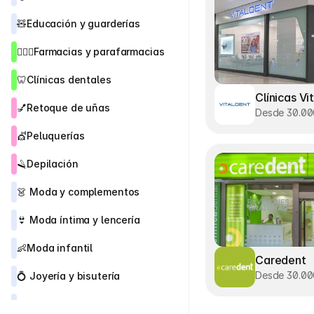
🧸
Educación y guarderías
👨🏻‍⚕️
Farmacias y parafarmacias
🦷
Clínicas dentales
Clínicas Vi
💅
Retoque de uñas
Desde 30.0
💇
Peluquerías
🪒
Depilación
👗 
Moda y complementos
👙
 Moda íntima y lencería
👶
Moda infantil
Caredent
Desde 30.0
💍 
Joyería y bisutería 
👠
Zapaterías