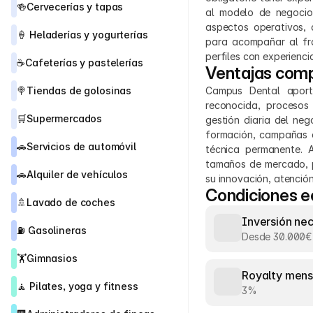
🍻
Cervecerías y tapas
al modelo de negocio.
aspectos operativos, 
🍦 
Heladerías y yogurterías
para acompañar al fra
perfiles con experienc
☕
Cafeterías y pastelerías
Ventajas comp
🍭
Tiendas de golosinas
Campus Dental aport
reconocida, procesos
🛒
Supermercados
gestión diaria del neg
formación, campañas d
🚗
Servicios de automóvil
técnica permanente. 
tamaños de mercado, p
🚗
Alquiler de vehículos
su innovación, atención
Condiciones 
🚿
Lavado de coches
Inversión ne
⛽ 
Gasolineras
Desde 30.000€
🏋️
Gimnasios
Royalty mens
🧘 
Pilates, yoga y fitness
3%