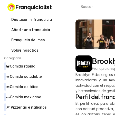
Franquicialist
Buscar
Destacar mi franquicia
Añadir una franquicia
Franquicia del mes
Sobre nosotros
Categorías
Brookl
🍔
Comida rápida
Franquicia es
Brooklyn Fitboxing es 
🥗
Comida saludable
innovadoras y un mod
actividad con el respa
🍣
Comida asiática
y herramientas de gesti
Perfil del fran
🌯
Comida mexicana
El perfil ideal para a
🍕 
Pizzerías e italianos
con actitud proactiva,
es obligatorio tener e