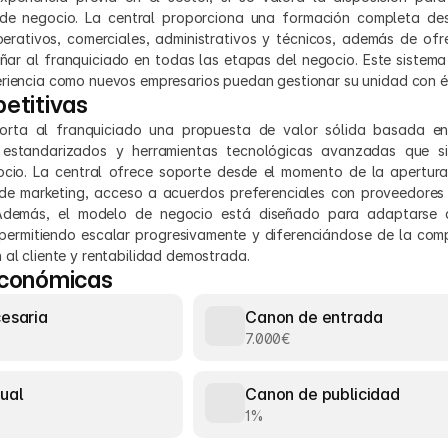
e negocio. La central proporciona una formación completa desde
rativos, comerciales, administrativos y técnicos, además de ofre
r al franquiciado en todas las etapas del negocio. Este sistema 
eriencia como nuevos empresarios puedan gestionar su unidad con é
etitivas
porta al franquiciado una propuesta de valor sólida basada e
 estandarizados y herramientas tecnológicas avanzadas que sim
ocio. La central ofrece soporte desde el momento de la apertura,
e marketing, acceso a acuerdos preferenciales con proveedores y
Además, el modelo de negocio está diseñado para adaptarse a 
ermitiendo escalar progresivamente y diferenciándose de la comp
 al cliente y rentabilidad demostrada.
económicas
cesaria
Canon de entrada
7.000€
ual
Canon de publicidad
1%