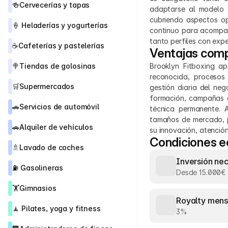
🍻
Cervecerías y tapas
adaptarse al modelo d
cubriendo aspectos ope
🍦 
Heladerías y yogurterías
continuo para acompaña
tanto perfiles con exp
☕
Cafeterías y pastelerías
Ventajas comp
🍭
Tiendas de golosinas
Brooklyn Fitboxing a
reconocida, procesos
🛒
Supermercados
gestión diaria del neg
formación, campañas d
🚗
Servicios de automóvil
técnica permanente. 
tamaños de mercado, p
🚗
Alquiler de vehículos
su innovación, atención
Condiciones 
🚿
Lavado de coches
Inversión ne
⛽ 
Gasolineras
Desde 15.000€
🏋️
Gimnasios
Royalty mens
🧘 
Pilates, yoga y fitness
3%