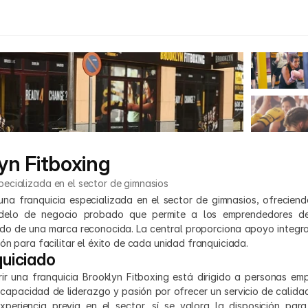
yn Fitboxing
pecializada en el sector de gimnasios
una franquicia especializada en el sector de gimnasios, ofreciendo
elo de negocio probado que permite a los emprendedores desa
ldo de una marca reconocida. La central proporciona apoyo integral
ón para facilitar el éxito de cada unidad franquiciada.
quiciado
brir una franquicia Brooklyn Fitboxing está dirigido a personas em
 capacidad de liderazgo y pasión por ofrecer un servicio de calida
xperiencia previa en el sector, sí se valora la disposición para