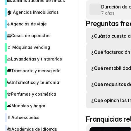
🏢
Administradores de fincas
Duración de 
🏠 
Agencias inmobiliarias
7 años
Preguntas fre
✈️
Agencias de viaje
🎰
Casas de apuestas
¿Cuánto cuesta ab
🥤 
Máquinas vending
¿Qué facturación 
🧺
Lavanderías y tintorerías
¿Qué rentabilidad
🚚
Transporte y mensajería
💻
Informática y telefonía
¿Qué requisitos de
🌸
Perfumes y cosmética
¿Qué opinan los f
🛋️
Muebles y hogar
 🚦 
Autoescuelas
Franquicias r
📚
Academias de idiomas