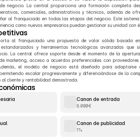
e negocio. La central proporciona una formación completa desde
rativos, comerciales, administrativos y técnicos, además de ofre
r al franquiciado en todas las etapas del negocio. Este sistema 
eriencia como nuevos empresarios puedan gestionar su unidad con é
etitivas
orta al franquiciado una propuesta de valor sólida basada en
 estandarizados y herramientas tecnológicas avanzadas que sim
ocio. La central ofrece soporte desde el momento de la apertura,
e marketing, acceso a acuerdos preferenciales con proveedores y
Además, el modelo de negocio está diseñado para adaptarse a 
ermitiendo escalar progresivamente y diferenciándose de la comp
 al cliente y rentabilidad demostrada.
económicas
cesaria
Canon de entrada
8.000€
ual
Canon de publicidad
1%