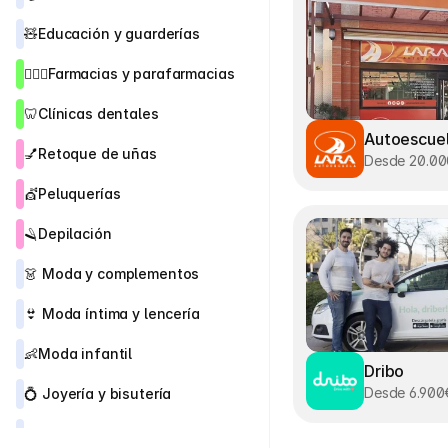
🧸
Educación y guarderías
👨🏻‍⚕️
Farmacias y parafarmacias
🦷
Clínicas dentales
Autoescuel
💅
Retoque de uñas
Desde 20.0
💇
Peluquerías
🪒
Depilación
👗 
Moda y complementos
👙
 Moda íntima y lencería
👶
Moda infantil
Dribo
Desde 6.900
💍 
Joyería y bisutería 
👠
Zapaterías