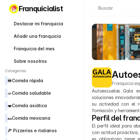
Franquicialist
Buscar
Destacar mi franquicia
Añadir una franquicia
Franquicia del mes
Sobre nosotros
Categorías
Autoe
🍔
Comida rápida
Franquicia es
Autoescuelas Gala es
🥗
Comida saludable
soluciones innovadoras
su actividad con el 
🍣
Comida asiática
formación y herramienta
Perfil del fran
🌯
Comida mexicana
El perfil ideal para a
🍕 
Pizzerías e italianos
con actitud proactiva,
es obligatorio tener e