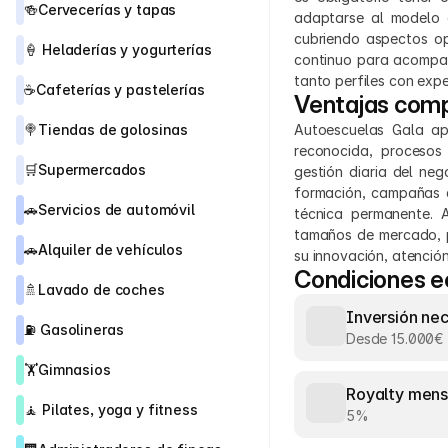
🍻
Cervecerías y tapas
adaptarse al modelo d
cubriendo aspectos ope
🍦 
Heladerías y yogurterías
continuo para acompaña
tanto perfiles con exp
☕
Cafeterías y pastelerías
Ventajas comp
🍭
Tiendas de golosinas
Autoescuelas Gala ap
reconocida, procesos
🛒
Supermercados
gestión diaria del neg
formación, campañas d
🚗
Servicios de automóvil
técnica permanente. 
tamaños de mercado, p
🚗
Alquiler de vehículos
su innovación, atención
Condiciones 
🚿
Lavado de coches
Inversión ne
⛽ 
Gasolineras
Desde 15.000€
🏋️
Gimnasios
Royalty mens
🧘 
Pilates, yoga y fitness
5%