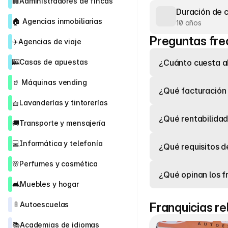
🏢
Administradores de fincas
Duración de 
🏠 
Agencias inmobiliarias
10 años
Preguntas fre
✈️
Agencias de viaje
🎰
Casas de apuestas
¿Cuánto cuesta ab
🥤 
Máquinas vending
¿Qué facturación
🧺
Lavanderías y tintorerías
¿Qué rentabilidad
🚚
Transporte y mensajería
💻
Informática y telefonía
¿Qué requisitos d
🌸
Perfumes y cosmética
¿Qué opinan los f
🛋️
Muebles y hogar
 🚦 
Autoescuelas
Franquicias r
📚
Academias de idiomas