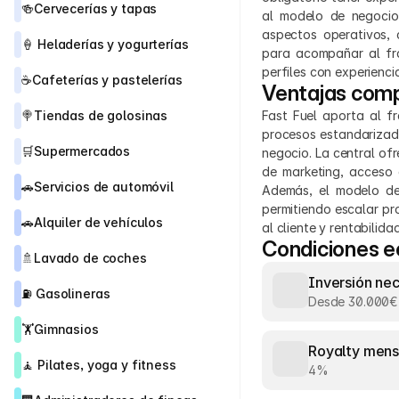
🍻
Cervecerías y tapas
al modelo de negocio.
aspectos operativos, 
🍦 
Heladerías y yogurterías
para acompañar al fra
perfiles con experienc
☕
Cafeterías y pastelerías
Ventajas comp
🍭
Tiendas de golosinas
Fast Fuel aporta al f
procesos estandarizado
🛒
Supermercados
negocio. La central of
de marketing, acceso 
🚗
Servicios de automóvil
Además, el modelo de
permitiendo escalar pr
🚗
Alquiler de vehículos
al cliente y rentabilid
Condiciones 
🚿
Lavado de coches
Inversión ne
⛽ 
Gasolineras
Desde 30.000€
🏋️
Gimnasios
Royalty mens
🧘 
Pilates, yoga y fitness
4%