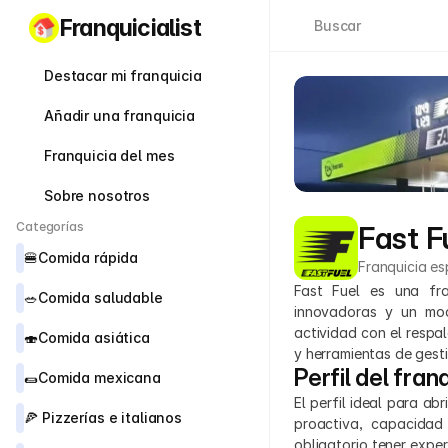
Franquicialist
Buscar
Destacar mi franquicia
Añadir una franquicia
Franquicia del mes
Sobre nosotros
Categorías
Fast F
🍔
Comida rápida
Franquicia es
Fast Fuel es una fra
🥗
Comida saludable
innovadoras y un mod
actividad con el respa
🍣
Comida asiática
y herramientas de gesti
Perfil del fran
🌯
Comida mexicana
El perfil ideal para ab
🍕 
Pizzerías e italianos
proactiva, capacidad
obligatorio tener exper