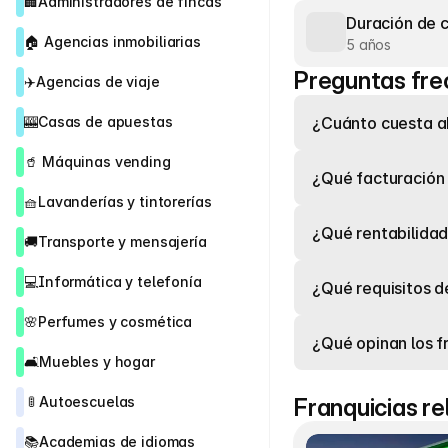
🏢
Administradores de fincas
Duración de 
🏠 
Agencias inmobiliarias
5 años
Preguntas fre
✈️
Agencias de viaje
🎰
Casas de apuestas
¿Cuánto cuesta ab
🥤 
Máquinas vending
¿Qué facturación 
🧺
Lavanderías y tintorerías
¿Qué rentabilidad
🚚
Transporte y mensajería
💻
Informática y telefonía
¿Qué requisitos de
🌸
Perfumes y cosmética
¿Qué opinan los f
🛋️
Muebles y hogar
 🚦 
Autoescuelas
Franquicias r
📚
Academias de idiomas