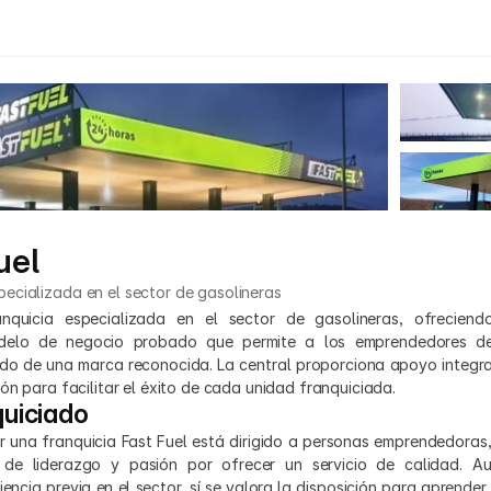
uel
pecializada en el sector de gasolineras
nquicia especializada en el sector de gasolineras, ofreciendo
elo de negocio probado que permite a los emprendedores desa
ldo de una marca reconocida. La central proporciona apoyo integral
ón para facilitar el éxito de cada unidad franquiciada.
quiciado
rir una franquicia Fast Fuel está dirigido a personas emprendedoras,
 de liderazgo y pasión por ofrecer un servicio de calidad. A
iencia previa en el sector, sí se valora la disposición para aprender