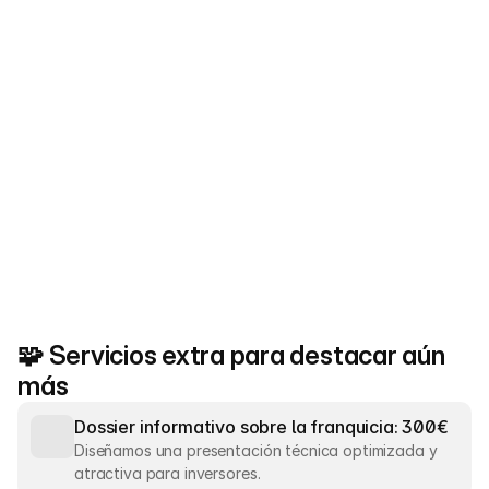
Pagado mensualmente
Todo lo anterior
Aparecerás la posición Nº1 en la home principal
Badge de la franquicia del mes
Aparecerás en la página de Franquicia del mes
🧩 Servicios extra para destacar aún 
Contratar
más
Dossier informativo sobre la franquicia: 300€
Diseñamos una presentación técnica optimizada y 
atractiva para inversores.