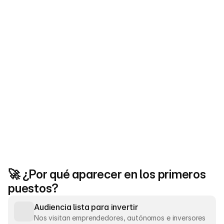
0+
30 leads al mes
En promedio cada franquicia destacada 
consigue un mínimo de 30 leads
0%
De nuestros visitantes
Son de España, el 5% restante proviene de 
EEUU, México y Argentina
🚀 ¿Por qué aparecer en los primeros 
puestos?
Audiencia lista para invertir
Nos visitan emprendedores, autónomos e inversores 