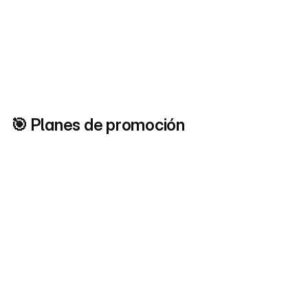
Marta Frigugli
Codere
Nos han llegado perfiles serios, con 
capacidad de inversión real, y hemos 
🎯 Planes de promoción
ahorrado tiempo en el proceso de 
selección de franquiciados
Mensual
Anual
Solo leads
197€
Pagado mensualmente